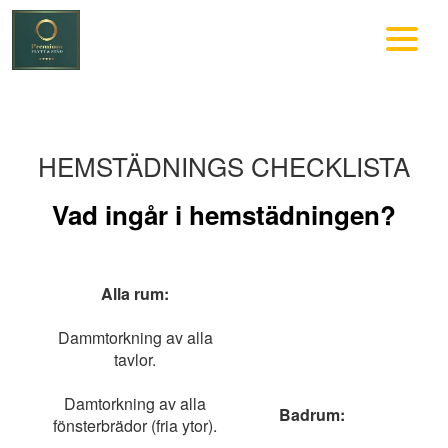
HEMSTÄDNINGS CHECKLISTA
Vad ingår i hemstädningen?
Alla rum:
Dammtorkning av alla
tavlor.
Damtorkning av alla
Badrum:
fönsterbrädor (fria ytor).